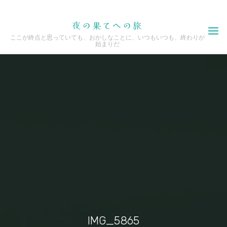
Skip
夜の果てへの旅
to
ここが終点と思っていても、おかしなことに、いつもいつも、終わりが
content
始まりだ
IMG_5865