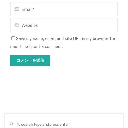
Save my name, email, and site URL in my browser for
next time I post a comment.
Sear
SEARCH
for: