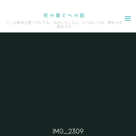
Skip
夜の果てへの旅
to
ここが終点と思っていても、おかしなことに、いつもいつも、終わりが
content
始まりだ
IMG_2309