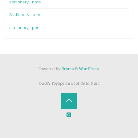
stationery : note
Stationery : other
stationery : pen
Powered by
Roseta
&
WordPress
.
©2021 Voyage au bout de la Nuit.
Back
to