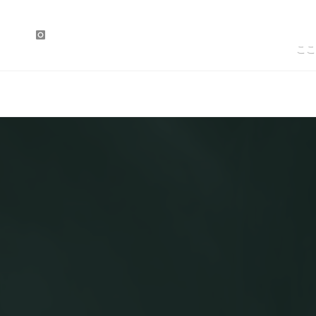
Skip
to
ここ
content