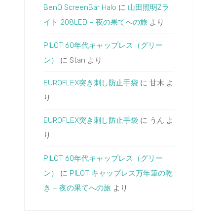
BenQ ScreenBar Halo
に
山田照明Zラ
イト 208LED – 夜の果てへの旅
より
PILOT 60年代キャップレス（グリー
ン）
に
Stan
より
EUROFLEX突き刺し防止手袋
に
甘木
よ
り
EUROFLEX突き刺し防止手袋
に
うん
よ
り
PILOT 60年代キャップレス（グリー
ン）
に
PILOT キャップレス万年筆の乾
き – 夜の果てへの旅
より