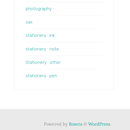
photography
sax
stationery : ink
stationery : note
Stationery : other
stationery : pen
Powered by
Roseta
&
WordPress
.