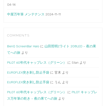
04-14
中屋万年筆 メンテナンス
2024-11-11
COMMENTS
BenQ ScreenBar Halo
に
山田照明Zライト 208LED – 夜の果
てへの旅
より
PILOT 60年代キャップレス（グリーン）
に
Stan
より
EUROFLEX突き刺し防止手袋
に
甘木
より
EUROFLEX突き刺し防止手袋
に
うん
より
PILOT 60年代キャップレス（グリーン）
に
PILOT キャップレ
ス万年筆の乾き – 夜の果てへの旅
より