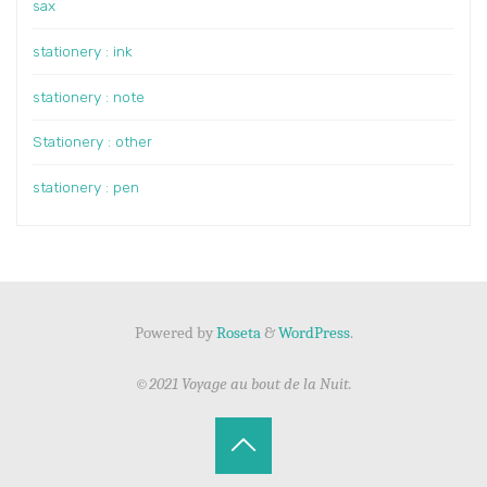
sax
stationery : ink
stationery : note
Stationery : other
stationery : pen
Powered by
Roseta
&
WordPress
.
©2021 Voyage au bout de la Nuit.
Back