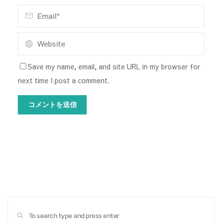
Save my name, email, and site URL in my browser for
next time I post a comment.
Sear
SEARCH
for: