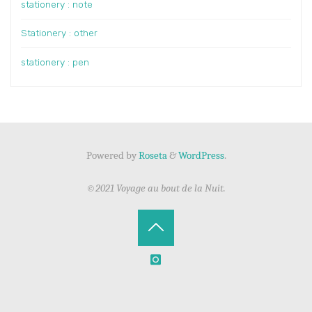
stationery : note
Stationery : other
stationery : pen
Powered by
Roseta
&
WordPress
.
©2021 Voyage au bout de la Nuit.
Back
to