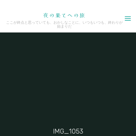
Skip
夜の果てへの旅
to
ここが終点と思っていても、おかしなことに、いつもいつも、終わりが
content
始まりだ
IMG_1053