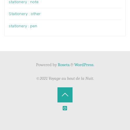
stationery : note
Stationery : other
stationery : pen
Powered by
Roseta
&
WordPress
.
©2021 Voyage au bout de la Nuit.
Back
to