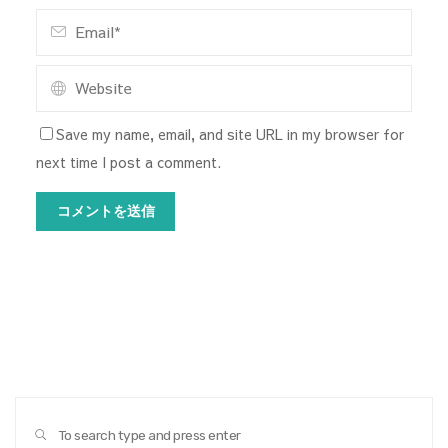
Save my name, email, and site URL in my browser for
next time I post a comment.
Sear
SEARCH
for: