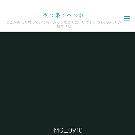
Skip
夜の果てへの旅
to
ここが終点と思っていても、おかしなことに、いつもいつも、終わりが
content
始まりだ
IMG_0910