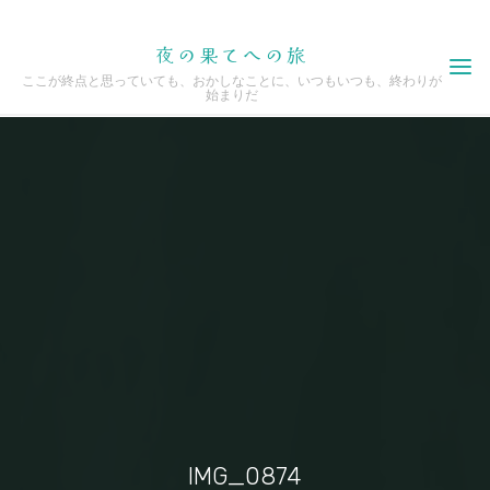
Skip
夜の果てへの旅
to
ここが終点と思っていても、おかしなことに、いつもいつも、終わりが
content
始まりだ
IMG_0874