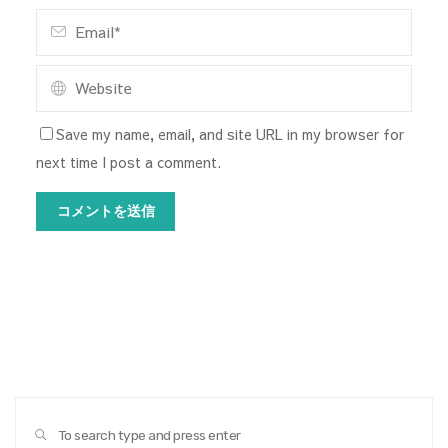
Save my name, email, and site URL in my browser for
next time I post a comment.
Sear
SEARCH
for: