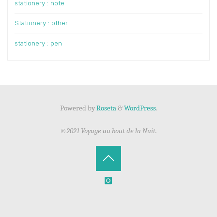
stationery : note
Stationery : other
stationery : pen
Powered by
Roseta
&
WordPress
.
©2021 Voyage au bout de la Nuit.
Back
to