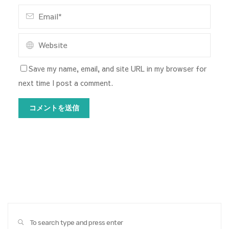
Save my name, email, and site URL in my browser for
next time I post a comment.
Sear
SEARCH
for: