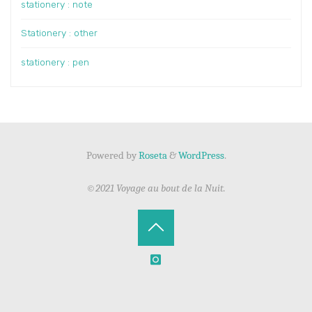
stationery : note
Stationery : other
stationery : pen
Powered by
Roseta
&
WordPress
.
©2021 Voyage au bout de la Nuit.
Back
to