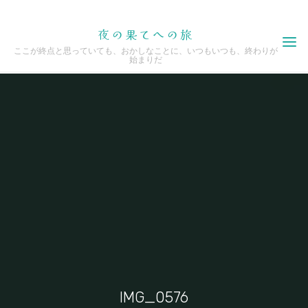
Skip
夜の果てへの旅
to
ここが終点と思っていても、おかしなことに、いつもいつも、終わりが
content
始まりだ
IMG_0576