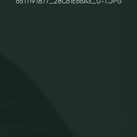
6511191877_28C61E66A3_O-1.JPG