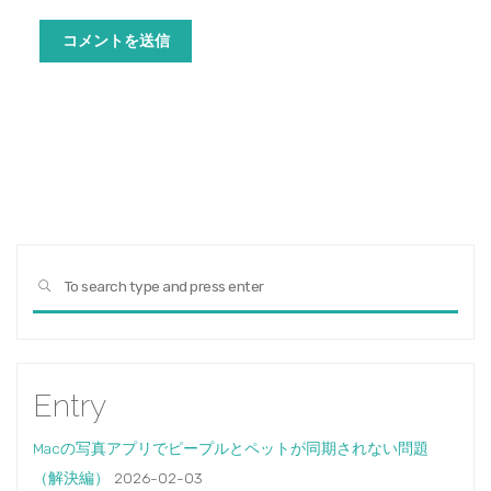
Sear
SEARCH
for:
Entry
Macの写真アプリでピープルとペットが同期されない問題
（解決編）
2026-02-03