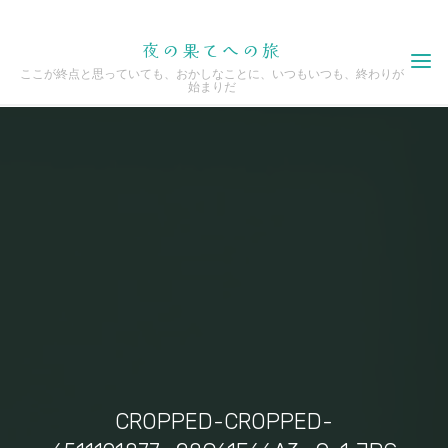
Skip
夜の果てへの旅
to
ここが終点と思っていても、おかしなことに、いつもいつも、終わりが
content
始まりだ
CROPPED-CROPPED-